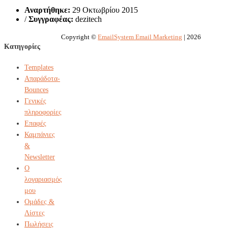
Αναρτήθηκε:
29 Οκτωβρίου 2015
/
Συγγραφέας:
dezitech
Copyright ©
EmailSystem Email Marketing
| 2026
Κατηγορίες
Templates
Απαράδοτα-
Bounces
Γενικές
πληροφορίες
Επαφές
Καμπάνιες
&
Newsletter
Ο
λογαριασμός
μου
Ομάδες &
Λίστες
Πωλήσεις